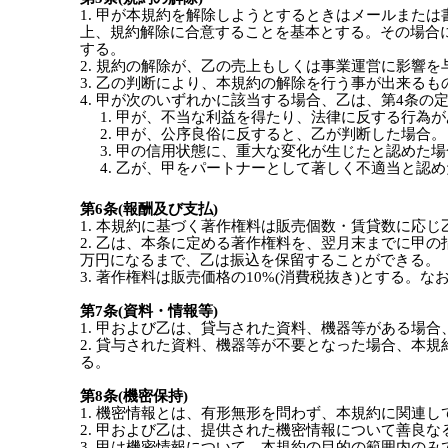
1. 甲が本規約を解除しようとするときはメールまた
上、規約解除に合意することを基本とする。その場合
する。
2. 規約の解除が、乙の売上もしくは事業運営に影響
3. 乙の判断により、本規約の解除を行う事が出来るも
4. 甲が次のいずれかに該当する場合、乙は、第4条
1. 甲が、不当な利益を得たり、法律に反する行為
2. 甲が、公序良俗に反すると、乙が判断した場合。
3. 甲の信用状態に、重大な変化が生じたと認めた
4. 乙が、甲をパートナーとして著しく不適当と認
第6条(報酬及び支払)
1. 本規約に基づく著作権料は販売個数・賃貸数に応
2. 乙は、本条に定める著作権料を、翌月末までに甲
万円になるまで、乙は振込を保留することができる。
3. 著作権料は販売価格の10%(消費税抜き)とする
第7条(資料・情報等)
1. 甲および乙は、貸与された資料、機器等がある場
2. 貸与された資料、機器等が不要となった場合、本
る。
第8条(機密保持)
1. 機密情報とは、有形無形を問わず、本規約に関連
2. 甲および乙は、提供された機密情報について善良
3. 甲は機密情報について、本規約の目的の範囲内の