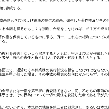
効に存続する。
中間成果物も含む)および役務の提供の結果、発生した著作権及びそ
による承諾を得るかもしくは別途、合意をしなければ、相手方の成
が著作権を保有しているものに限る。万一、これらの権利について
する。
者の権利を侵害しないよう留意するとともに、甲および乙が作成した
た者が、自己の責任と負担において処理・解決するものとする。
は書面にて、遅滞なく本件業務の実行状況を報告しなければならない
の発生を甲が知った場合、その事故の帰責の如何にかかわらず、そ
務の全部または一部を第三者に再委託できない。尚、乙からの事前
遵守させ、その行為について一切の責任を委託した者である甲が負
承諾がないかぎり、本規約の地位を第三者に継承させ、あるいは本