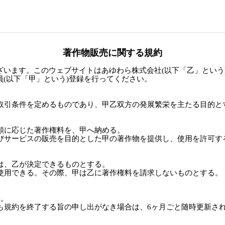
著作物販売に関する規約
ざいます。このウェブサイトはあゆわら株式会社(以下「乙」という
(以下「甲」という)登録を行ってください。
る取引条件を定めるものであり、甲乙双方の発展繁栄を主たる目的と
貸額に応じた著作権料を、甲へ納める。
よびサービスの販売を目的とした甲の著作物を提供し、使用を許可す
格は、乙が決定できるものとする。
に使用できる。その際、甲は乙に著作権料を請求しないものとする。
る。
らも規約を終了する旨の申し出がなき場合は、6ヶ月ごと随時更新さ