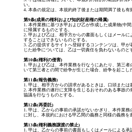
い。
4. 本条の規定は、本規約終了後または期間満了後も有
第9条(成果の権利および知的財産権の帰属)
1. 本件業務に基づき甲および乙が作成した成果物(
に帰属するものとする。
2. 甲および乙は、相手方からの書面もしくはメール
することはできないものとする。
3. 乙の提供するサイトへ登録するコンテンツは、甲
じた紛争については、乙は一切責任を負わないものと
第10条(権利の侵害)
1. 甲および乙は、本件業務を行なうにあたり、第三
いて第三者との間で紛争が生じた場合、紛争を起こし
第11条(報告義務)
1. 甲は、相手方からの請求があるときは、口頭また
2. 本件業務の遂行に支障を生じるおそれのある事故
協議を行なうものとする。
第12条(再委託)
1. 甲は、乙からの事前の承諾がないかぎり、本件業
に対し、本規約における甲乙間の義務と同様の義務を
第13条(権利義務譲渡の禁止)
1. 甲は、乙からの事前の書面もしくはメールによる