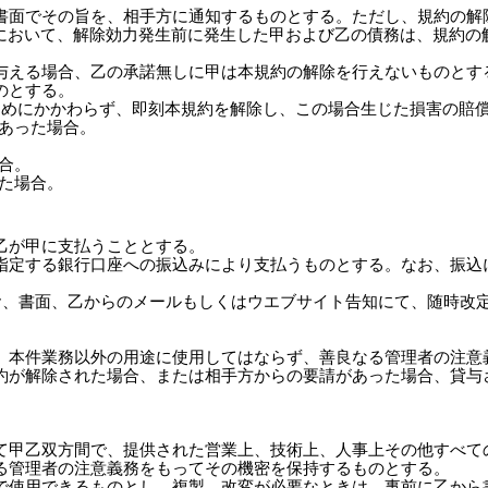
は書面でその旨を、相手方に通知するものとする。ただし、規約の解
において、解除効力発生前に発生した甲および乙の債務は、規約の
を与える場合、乙の承諾無しに甲は本規約の解除を行えないものとす
のとする。
の定めにかかわらず、即刻本規約を解除し、この場合生じた損害の賠
があった場合。
場合。
めた場合。
じ乙が甲に支払うこととする。
の指定する銀行口座への振込みにより支払うものとする。なお、振込
。なお、書面、乙からのメールもしくはウエブサイト告知にて、随時改
合、本件業務以外の用途に使用してはならず、善良なる管理者の注
規約が解除された場合、または相手方からの要請があった場合、貸
して甲乙双方間で、提供された営業上、技術上、人事上その他すべて
なる管理者の注意義務をもってその機密を保持するものとする。
みで使用できるものとし、複製、改変が必要なときは、事前に乙か